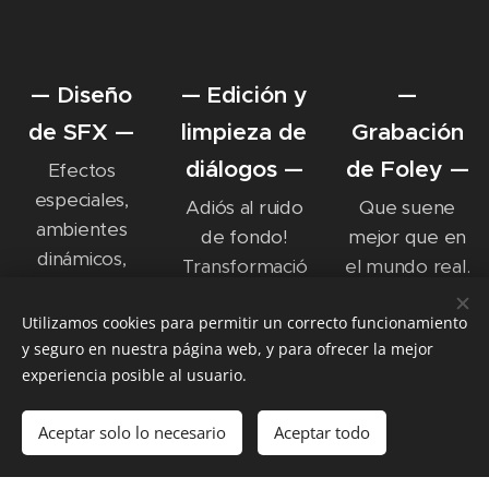
— Diseño
— Edición y
—
de SFX —
limpieza de
Grabación
diálogos —
de Foley —
Efectos
especiales,
Adiós al ruido
Que suene
ambientes
de fondo!
mejor que en
dinámicos,
Transformació
el mundo real.
roomtones,
n de voces,
etc.
Utilizamos cookies para permitir un correcto funcionamiento
procesamient
y seguro en nuestra página web, y para ofrecer la mejor
o, ajustes de
experiencia posible al usuario.
tiempo, etc.
Aceptar solo lo necesario
Aceptar todo
Comenzar
¡Crea tu página web gratis!